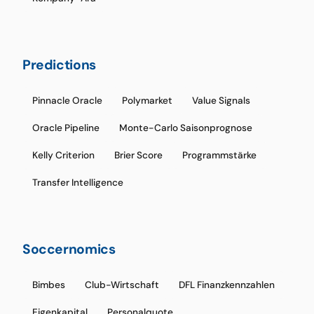
Predictions
Pinnacle Oracle
Polymarket
Value Signals
Oracle Pipeline
Monte-Carlo Saisonprognose
Kelly Criterion
Brier Score
Programmstärke
Transfer Intelligence
Soccernomics
Bimbes
Club-Wirtschaft
DFL Finanzkennzahlen
Eigenkapital
Personalquote