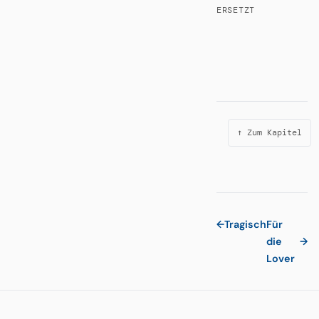
ERSETZT
↑ Zum Kapitel
←
Tragisch
Für
die
→
Lover