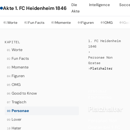
Die
Intelligence
Socc
Akte 1. FC Heidenheim 1846
Akte
Worte
Fun Facts
Momente
Figuren
OMG
Goo
01
02
03
04
05
06
1. FC Heidenheim
KAPITEL
1846
Worte
01
›
Personae Non
Fun Facts
02
Gratae
Momente
03
›
Platzhalter
Figuren
04
OMG
05
PERSONAE
·
Good to Know
06
EINFÜHRUNG
Tragisch
07
Platzhalter
Personae
08
Lover
Personae Non
09
Gratae bei 1. FC
Hater
10