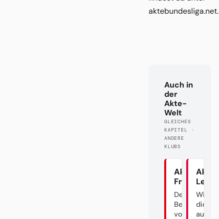
aktebundesliga.net.
Auch in
der
Akte-
Welt
GLEICHES
KAPITEL ·
ANDERE
KLUBS
Akte SC
Akte
Freiburg
Leipz
Der
Wie m
Bettelkönig
die DF
von
austri