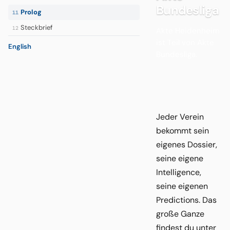
Bundesliga
Prolog
11
Steckbrief
12
Akte Heidenheim
ist Teil von Akte
English
Bundesliga.
Jeder Verein
bekommt sein
eigenes Dossier,
seine eigene
Intelligence,
seine eigenen
Predictions. Das
große Ganze
findest du unter