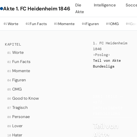
Die
Intelligence
Socc
Akte 1. FC Heidenheim 1846
Akte
Worte
Fun Facts
Momente
Figuren
OMG
Goo
01
02
03
04
05
06
1. FC Heidenheim
KAPITEL
1846
Worte
01
›
Prolog
›
Teil von Akte
Fun Facts
02
Bundesliga
Momente
03
Figuren
04
OMG
05
·
DREI TEILE —
Good to Know
06
AKTE,
Tragisch
07
INTELLIGENCE,
PREDICTIONS
Personae
08
Teil von
Lover
09
Akte
Hater
10