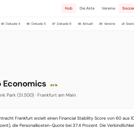
Hub
Die Akte
Vereine
Socce
Dekade 4
Dekade 5
Dekade 6
Aktuell
Vereine
Stati
05
06
07
08
09
10
ub Economics
BETA
Bank Park (51.500) · Frankfurt am Main
ntracht Frankfurt erzielt einen Financial Stability Score von 60 aus 
Prozent), die Personalkosten-Quote bei 37.4 Prozent. Die Verbindlich