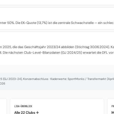
n unter 50%. Die EK-Quote (13,7%) ist die zentrale Schwachstelle — ein schle
 2025, die das Geschäftsjahr 2023/24 abbilden (Stichtag 30.06.2024). Kade
l. Die nächsten Club-Level-Bilanzdaten (GJ 2024/25) erwartet die DFL vor
 (GJ 2023-24), Konzernabschluss · Kaderwerte: SportMonks / Transfermarkt (April 
2026
LIGA-ÜBERBLICK
F
Alle 22 Clubs →
M