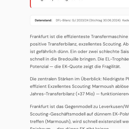
Datenstand:
DFL-Bilanz: GJ 2023/24 (Stichtag 30.06.2024)
Kade
·
Frankfurt ist die effizienteste Transfermaschine
positive Transferbilanz, exzellentes Scouting. Ab
ist gefährlich dünn. Ein oder zwei schlechte Sa
schnell in die Bredouille bringen. Die EL-Trop
Potenzial — die EK-Quote zeigt die Fragilität.
Die zentralen Stärken im Überblick: Niedrigste
effizient Exzellentes Scouting: Marmoush ablöse
Jahres-Transferbilanz (+37 Mio) — funktioniere
Frankfurt ist das Gegenmodell zu Leverkusen/Wo
Scouting-Geschäftsmodell auf dünnem EK-Polster
treffen (Marmoush), wird schnell existenziell we
Spielraum — das dünne EK gibt keinen.