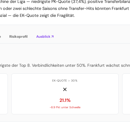
chine der Liga — niedrigste PK-Quote (37,4%), positive Transferbilan
Ein oder zwei schlechte Saisons ohne Transfer-Hits könnten Frankfurt 
l — die EK-Quote zeigt die Fragilität.
e
Risikoprofil
Ausblick ↗
drigste der Top 8. Verbindlichkeiten unter 50%. Frankfurt wächst schn
EK-QUOTE > 30%
✗
21.1%
-8.9 Pkt unter Schwelle