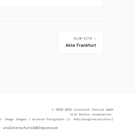
CLUB-SITE →
Akte Frankfurt
© 2020–2026 Closelook Venture GmbH
Alle Rechte vorbehalten.
s: Imago Images / diverse Fotografen (s. Abbildungsverzeichnis)
r uns
Datenschutz
AGB
Impressum