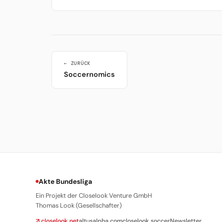
← ZURÜCK
Soccernomics
Akte Bundesliga
Ein Projekt der Closelook Venture GmbH
Thomas Look (Gesellschafter)
↗ closelook.net
altusalpha.com
closelook.soccer
Newsletter