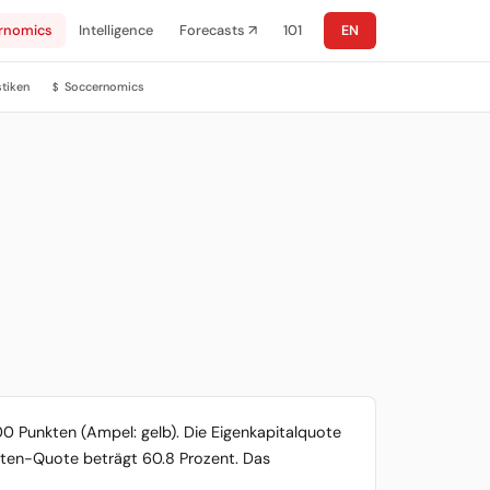
rnomics
Intelligence
Forecasts ↗
101
EN
stiken
Soccernomics
$
100 Punkten (Ampel: gelb). Die Eigenkapitalquote
keiten-Quote beträgt 60.8 Prozent. Das