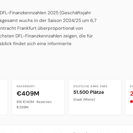
n DFL-Finanzkennzahlen 2025 (Geschäftsjahr
insgesamt wuchs in der Saison 2024/25 um 6,7
intracht Frankfurt überproportional von
hsten DFL-Finanzkennzahlen zeigen, die für
lick findet sich eine informierte
KADERWERT
DEUTSCHE BANK PARK
E
51.500 Plätze
€409M
Stadt (Miete)
BW €140M · Reserven
€269M