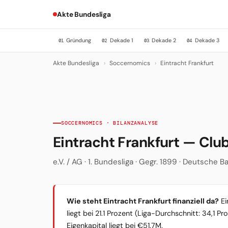
Akte Bundesliga
Gründung
Dekade 1
Dekade 2
Dekade 3
01
02
03
04
Akte Bundesliga
›
Soccernomics
›
Eintracht Frankfurt
SOCCERNOMICS · BILANZANALYSE
Eintracht Frankfurt — Cl
e.V. / AG · 1. Bundesliga · Gegr. 1899 · Deutsche 
Wie steht Eintracht Frankfurt finanziell da?
Ei
liegt bei 21.1 Prozent (Liga-Durchschnitt: 34,1 
Eigenkapital liegt bei €51.7M.