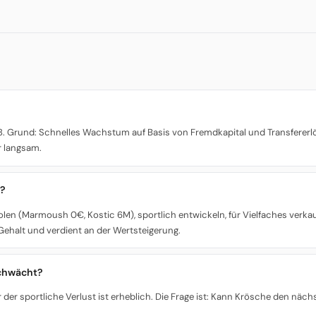
 8. Grund: Schnelles Wachstum auf Basis von Fremdkapital und Transfererlö
r langsam.
l?
 holen (Marmoush 0€, Kostic 6M), sportlich entwickeln, für Vielfaches ve
g Gehalt und verdient an der Wertsteigerung.
schwächt?
aber der sportliche Verlust ist erheblich. Die Frage ist: Kann Krösche den 