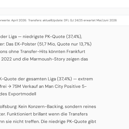
rwerte: April 2026
Transfers: aktuell
Update: DFL GJ 24/25 erwartet Mai/Juni 2026
·
·
 der Liga — niedrigste PK-Quote (37,4%),
er: Das EK-Polster (51,7 Mio, Quote nur 13,7%)
isons ohne Transfer-Hits könnten Frankfurt
häe 2022 und die Marmoush-Story zeigen das
 PK-Quote der gesamten Liga (37,4%) — extrem
frei → 75M Verkauf an Man City Positive 5-
ndes Exportmodell
lfsburg: Kein Konzern-Backing, sondern reines
. Funktioniert brillant wenn die Transfers
nn sie nicht treffen. Die niedrige PK-Quote gibt