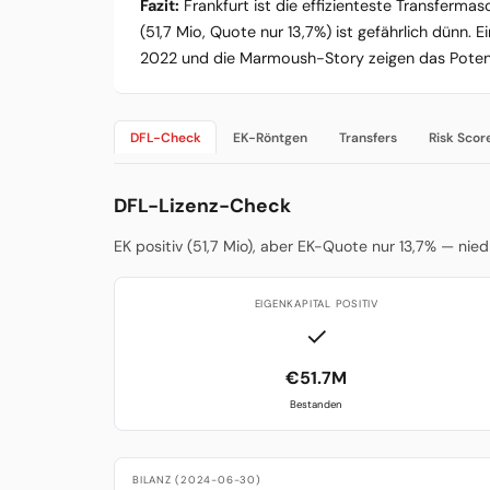
Fazit:
Frankfurt ist die effizienteste Transfermas
(51,7 Mio, Quote nur 13,7%) ist gefährlich dünn. 
2022 und die Marmoush-Story zeigen das Potenzia
DFL-Check
EK-Röntgen
Transfers
Risk Scor
DFL-Lizenz-Check
EK positiv (51,7 Mio), aber EK-Quote nur 13,7% — nie
EIGENKAPITAL POSITIV
✓
€51.7M
Bestanden
BILANZ (2024-06-30)