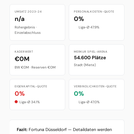
UMSATZ 2023-24
PERSONALKOSTEN-QUOTE
n/a
0%
Rohergebnis ·
Liga-Ø 47.9%
Einzelabschluss
KADERWERT
MERKUR SPIEL-ARENA
54.600 Plätze
€0M
Stadt (Miete)
BW €0M · Reserven €0M
EIGENKAPITAL-QUOTE
VERBINDLICHKEITEN-QUOTE
0%
0%
Liga-Ø 34.1%
Liga-Ø 47.0%
Fazit:
Fortuna Düsseldorf — Detaildaten werden