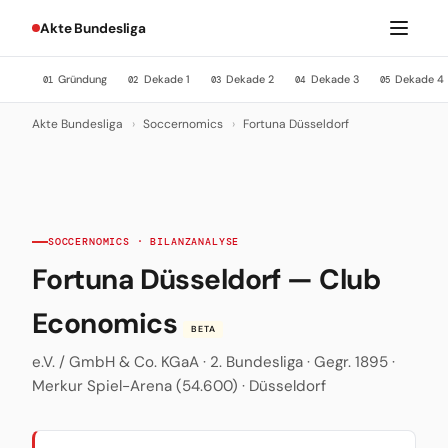
Akte Bundesliga
Gründung
Dekade 1
Dekade 2
Dekade 3
Dekade 4
01
02
03
04
05
Akte Bundesliga
›
Soccernomics
›
Fortuna Düsseldorf
SOCCERNOMICS · BILANZANALYSE
Fortuna Düsseldorf — Club
Economics
BETA
e.V. / GmbH & Co. KGaA · 2. Bundesliga · Gegr. 1895 ·
Merkur Spiel-Arena (54.600) · Düsseldorf