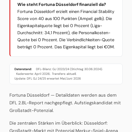
Wie steht Fortuna Düsseldorf finanziell da?
Fortuna Düsseldorf erzielt einen Financial Stability
Score von 40 aus 100 Punkten (Ampel: gelb). Die
Eigenkapitalquote liegt bei 0 Prozent (Liga-
Durchschnitt: 34,1 Prozent), die Personalkosten-
Quote bei 0 Prozent. Die Verbindlichkeiten-Quote
beträgt 0 Prozent. Das Eigenkapital liegt bei €0M.
Datenstand:
DFL-Bilanz: GJ 2023/24 (Stichtag 30.06.2024)
·
Kaderwerte: April 2026
Transfers: aktuell
·
·
Update: DFL GJ 24/25 erwartet Mai/Juni 2026
Fortuna Düsseldorf — Detaildaten werden aus dem
DFL 2.BL-Report nachgepflegt. Aufstiegskandidat mit
Großstadt-Potenzial.
Die zentralen Stärken im Überblick: Düsseldorf:
Großstadt-Markt mit Potenzial Merkur-Spiel-Arena