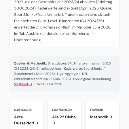
2025, die das Geschäftsjahr 2023/24 abbilden (Stichtag
30.06.2024). Kaderwerte sind aktuell (April 2026, Quelle:
SportMonks/Transfermarkt). Transferdaten sind aktuell.
Die nächsten Club-Level-Bilanzdaten (GJ 2024/25)
erwartet die DFL voraussichtlich im Mai oder Juni 2026.
Im Tab Ausblick findet sich eine informierte
Hochrechnung.
Quellen & Methodik:
Bilanzdaten: DFL Finanzkennzahlen 2025
(GJ 2023-24), Einzelabschluss · Kaderwerte: SportMonks /
Transfermarkt (April 2026) · Liga-Aggregate: DFL
Wirtschaftsreport 24/25 (Jan. 2026) · FSS: eigene Berechnung ·
Methodik →
· Stand: 12.04.2026
CLUB-DOSSIER
LIGA-ÜBERBLICK
FRAMEWORK
Akte
Alle 22 Clubs
Methodik →
Düsseldorf →
→