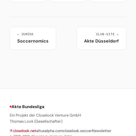
← ZURÜCK
CLUB-SITE →
Soccernomics
Akte Düsseldorf
Akte Bundesliga
Ein Projekt der Closelook Venture GmbH
Thomas Look (Gesellschafter)
↗ closelook.net
altusalpha.com
closelook.soccer
Newsletter