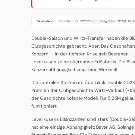
Datenstand:
DFL-Bilanz: GJ 2023/24 (Stichtag 30.06.2024)
Kade
·
Double-Saison und Wirtz-Transfer haben die Bil
Clubgeschichte gebracht. Aber: Das Geschäftsmo
Konzern — in der tiefsten Krise seit Bestehen —
Leverkusen keine alternative Erlösbasis. Die Bil
Konzernabhängigkeit zeigt eine Werkself.
Die zentralen Stärken im Überblick: Double 2023
Prämien der Clubgeschichte Wirtz-Verkauf (~150
der Geschichte Kofane-Modell: Für 5,25M gekauf
funktioniert
Leverkusens Bilanzzahlen sind stark (Double-Sa
hat eine einzige Abhängigkeit: Bayer AG. Solange
finanziell unangreifbar. Die Frage ist: Wie lange w