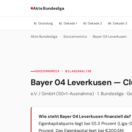
Akte Bundesliga
Gründung
Dekade 1
Dekade 2
Dekade 3
01
02
03
04
Akte Bundesliga
›
Soccernomics
›
Bayer 04 Leverkusen
SOCCERNOMICS · BILANZANALYSE
Bayer 04 Leverkusen — C
e.V. / GmbH (50+1-Ausnahme) · 1. Bundesliga · Ge
Wie steht Bayer 04 Leverkusen finanziell da?
Eigenkapitalquote liegt bei 55.3 Prozent (Liga-
Prozent. Das Eigenkapital liegt bei €200.5M.