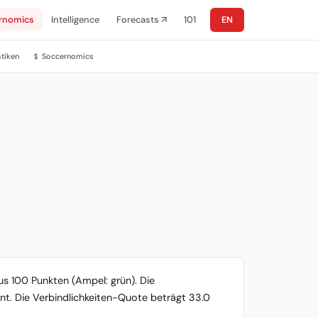
rnomics
Intelligence
Forecasts ↗
101
EN
stiken
Soccernomics
$
us 100 Punkten (Ampel: grün). Die
ent. Die Verbindlichkeiten-Quote beträgt 33.0