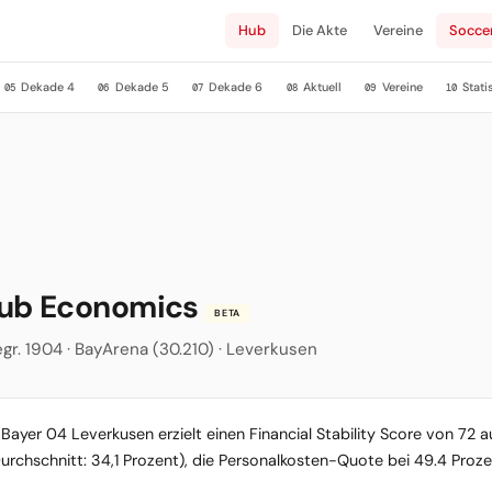
Hub
Die Akte
Vereine
Socce
Dekade 4
Dekade 5
Dekade 6
Aktuell
Vereine
Stati
05
06
07
08
09
10
lub Economics
BETA
gr. 1904 · BayArena (30.210) · Leverkusen
Bayer 04 Leverkusen erzielt einen Financial Stability Score von 72 a
Durchschnitt: 34,1 Prozent), die Personalkosten-Quote bei 49.4 Proz