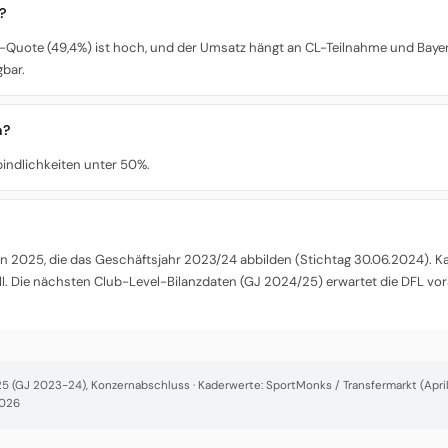
l?
e PK-Quote (49,4%) ist hoch, und der Umsatz hängt an CL-Teilnahme und Ba
bar.
n?
bindlichkeiten unter 50%.
 2025, die das Geschäftsjahr 2023/24 abbilden (Stichtag 30.06.2024). Kade
l. Die nächsten Club-Level-Bilanzdaten (GJ 2024/25) erwartet die DFL vor
 (GJ 2023-24), Konzernabschluss · Kaderwerte: SportMonks / Transfermarkt (April 
2026