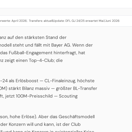
rwerte: April 2026
Transfers: aktuell
Update: DFL GJ 24/25 erwartet Mai/Juni 2026
·
·
anz auf den stärksten Stand der
dell steht und fällt mit Bayer AG. Wenn der
 das Fußball-Engagement hinterfragt, hat
anz zeigt einen Top-4-Club; die
-24 als Erlösboost — CL-Finaleinzug, höchste
M) stärkt Bilanz massiv — größter BL-Transfer
t, jetzt 100M-Preisschild — Scouting
ison, hohe Erlöse). Aber das Geschäftsmodell
 der Konzern will und kann, ist der Club
ill und kann ein Konzern in existenzieller Krise