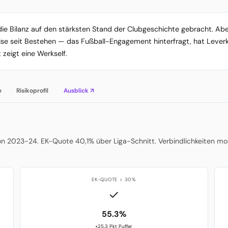
e Bilanz auf den stärksten Stand der Clubgeschichte gebracht. Aber
se seit Bestehen — das Fußball-Engagement hinterfragt, hat Leverkus
zeigt eine Werkself.
e
Risikoprofil
Ausblick ↗
on 2023-24. EK-Quote 40,1% über Liga-Schnitt. Verbindlichkeiten mod
EK-QUOTE > 30%
✓
55.3%
+25.3 Pkt Puffer