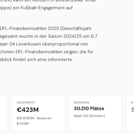
lippe) ein Fußball-Engagement auf
n DFL-Finanzkennzahlen 2025 (Geschäftsjahr
insgesamt wuchs in der Saison 2024/25 um 6,7
Bayer 04 Leverkusen überproportional von
hsten DFL-Finanzkennzahlen zeigen, die für
lick findet sich eine informierte
KADERWERT
BAYARENA
E
30.210 Plätze
€423M
Bayer AG (Konzern)
BW €180M · Reserven
€243M