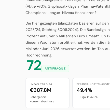
(Aktie -70%, Glyphosat-Klagen, Pharma-Patentk
Champions-League-Niveau finanzieren?
Die hier gezeigten Bilanzdaten basieren auf de
2023/24, Stichtag 30.06.2024). Die Bundesliga 
Prozent auf über 5 Milliarden Euro Umsatz. Ob 
diesem Wachstum profitiert hat, werden die näc
Mai oder Juni 2026 erwartet werden. Im Tab Ausb
Hochrechnung.
72
ANTIFRAGILE
UMSATZ 2023-24
PERSONALKOSTEN-QUOTE
€387.8M
49.4%
Rohergebnis ·
Liga-Ø 47.9%
Konzernabschluss