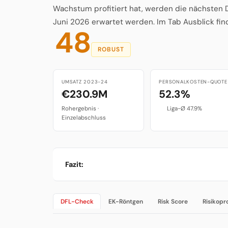
Wachstum profitiert hat, werden die nächsten D
Juni 2026 erwartet werden. Im Tab Ausblick fin
48
ROBUST
UMSATZ 2023-24
PERSONALKOSTEN-QUOTE
€230.9M
52.3%
Rohergebnis ·
Liga-Ø 47.9%
Einzelabschluss
Fazit:
DFL-Check
EK-Röntgen
Risk Score
Risikopro