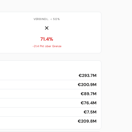
VERBINDL. < 50%
✗
71.4%
-21.4 Pkt über Grenze
€293.7M
€200.9M
€89.7M
€76.4M
€7.5M
€209.8M