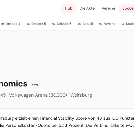
Hub
Die Akte
Vereine
Socce
Dekade 4
Dekade 5
Dekade 6
Aktuell
Vereine
Stati
05
06
07
08
09
10
onomics
BETA
45 · Volkswagen Arena (30.000) · Wolfsburg
fsburg erzielt einen Financial Stability Score von 48 aus 100 Punkten
die Personalkosten-Quote bei 52.3 Prozent. Die Verbindlichkeiten-Qu