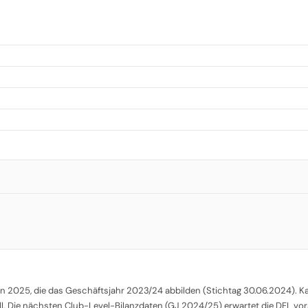
 2025, die das Geschäftsjahr 2023/24 abbilden (Stichtag 30.06.2024). Kade
l. Die nächsten Club-Level-Bilanzdaten (GJ 2024/25) erwartet die DFL vor