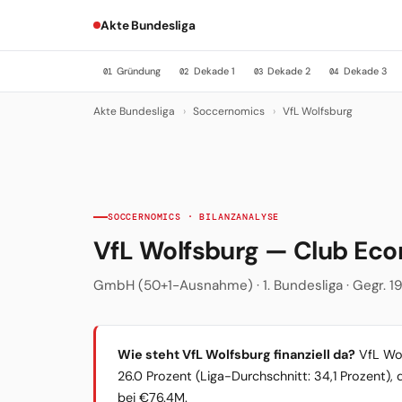
Akte Bundesliga
Gründung
Dekade 1
Dekade 2
Dekade 3
01
02
03
04
Akte Bundesliga
›
Soccernomics
›
VfL Wolfsburg
SOCCERNOMICS · BILANZANALYSE
VfL Wolfsburg — Club Ec
GmbH (50+1-Ausnahme) · 1. Bundesliga · Gegr. 19
Wie steht VfL Wolfsburg finanziell da?
VfL Wol
26.0 Prozent (Liga-Durchschnitt: 34,1 Prozent), 
bei €76.4M.