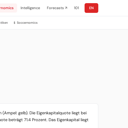
rnomics
Intelligence
Forecasts ↗
101
EN
stiken
Soccernomics
$
 (Ampel: gelb). Die Eigenkapitalquote liegt bei
ote beträgt 71.4 Prozent. Das Eigenkapital liegt