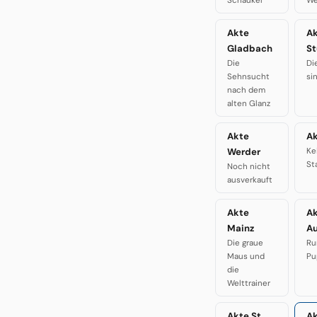
Schaukel
We
Akte
A
Gladbach
St
Die
Di
Sehnsucht
si
nach dem
alten Glanz
Akte
Ak
Werder
Ke
St
Noch nicht
ausverkauft
Akte
A
Mainz
A
Die graue
Ru
Maus und
Pu
die
Welttrainer
Akte St.
A