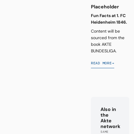
Placeholder
Fun Facts at 1. FC
Heidenheim 1846.
Content will be
sourced from the
book AKTE
BUNDESLIGA.
READ MORE
→
Also in
the
Akte
network
SAME