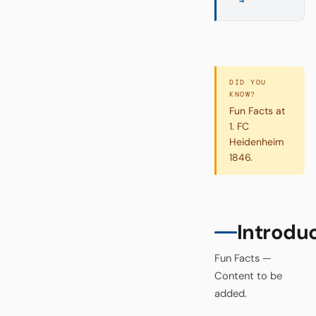
→
DID YOU
KNOW?
Fun Facts at
1. FC
Heidenheim
1846.
Introdu
Fun Facts —
Content to be
added.